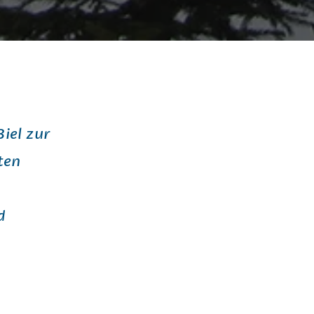
iel zur
ten
d