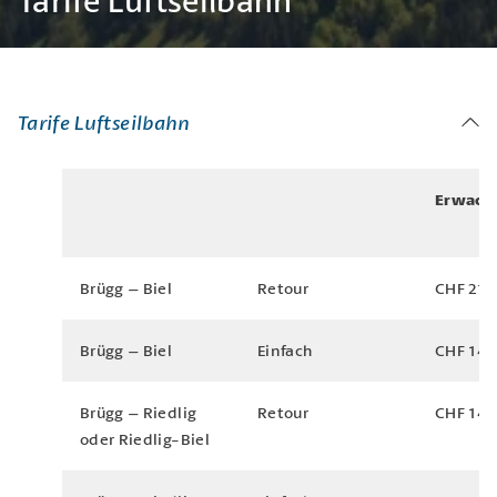
Tarife Luftseilbahn
Tarife Luftseilbahn
Erwach
Brügg – Biel
Retour
CHF 21.
Brügg – Biel
Einfach
CHF 14.
Brügg – Riedlig
Retour
CHF 14.
oder Riedlig-Biel