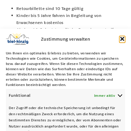
Retourbillette sind 10 Tage gültig
Kinder bis 5 Jahre fahren in Begleitung von
Erwachsenen kostenlos
Ab dem 16. Geburtstag gilt der Erwachsenentarif
Zustimmung verwalten
Nachtfahrten SisTIQ / Jeton
Um Ihnen ein optimales Erlebnis zu bieten, verwenden wir
Technologien wie Cookies, um Geräteinformationen zu speichern
Individuelle Nachtfahrten sind mit dem automatischen
Gruppentarife auf Voranmeldung
bzw. darauf zuzugreifen. Wenn Sie diesen Technologien zustimmen,
SisTIQ-Betrieb über ein Smartphone möglich. Als
können wir Daten wie das Surfverhalten oder eindeutige IDs auf
Zahlungsmöglichkeiten stehen Mastercard, Visa und Twint
dieser Website verarbeiten. Wenn Sie Ihre Zustimmung nicht
erteilen oder zurückziehen, können bestimmte Merkmale und
Schultarife auf Voranmeldung
zur Verfügung.
Erwach
Funktionen beeinträchtigt werden.
Alternativ ist auch weiterhin die Benutzung von Jetons
Funktional
Immer aktiv
Hunde
möglich.
Brügg – Biel
Retour
CHF 19.
Der Zugriff oder die technische Speicherung ist unbedingt für
Es wird für beide Sektionen je ein Jeton benötigt. Für eine
Fahrräder
den rechtmäßigen Zweck erforderlich, um die Nutzung eines
ab 10 Personen
Fahrt Brügg – Riedlig – Biel, werden also zwei Jetons
bestimmten Dienstes zu ermöglichen, der vom Abonnenten oder
benötigt.
Brügg – Biel
Retour
Nutzer ausdrücklich angefordert wurde, oder für den alleinigen
Reisegepäck / Materialtransporte