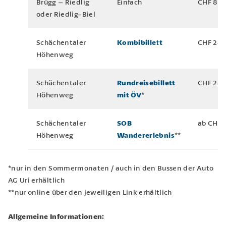
Brügg – Riedlig
Einfach
CHF 8.5
oder Riedlig-Biel
Schächentaler
Kombibillett
CHF 24
Höhenweg
Schächentaler
Rundreisebillett
CHF 28
Höhenweg
mit ÖV
*
Schächentaler
SOB
ab CHF 
Höhenweg
Wandererlebnis
**
*nur in den Sommermonaten / auch in den Bussen der Auto
AG Uri erhältlich
**nur online über den jeweiligen Link erhältlich
Allgemeine Informationen: