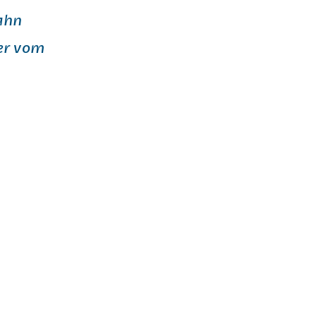
bahn
ter vom