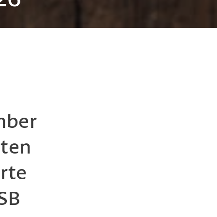
mber
lten
rte
LSB