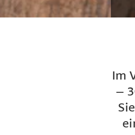
Im 
– 3
Si
ei