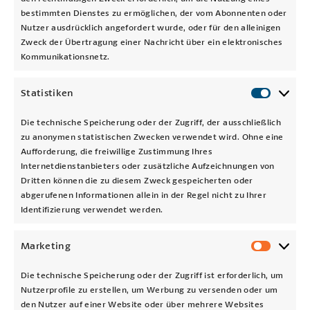
bestimmten Dienstes zu ermöglichen, der vom Abonnenten oder
Nutzer ausdrücklich angefordert wurde, oder für den alleinigen
Zweck der Übertragung einer Nachricht über ein elektronisches
Kommunikationsnetz.
Statistiken
Statisti
Die technische Speicherung oder der Zugriff, der ausschließlich
Biel-Kinzig AG
zu anonymen statistischen Zwecken verwendet wird. Ohne eine
Postfach 133
Aufforderung, die freiwillige Zustimmung Ihres
CH-6463 Bürglen
Internetdienstanbieters oder zusätzliche Aufzeichnungen von
Dritten können die zu diesem Zweck gespeicherten oder
041 870 26 35
abgerufenen Informationen allein in der Regel nicht zu Ihrer
mail@biel-kinzigag.ch
Identifizierung verwendet werden.
Facebook
Instagram
X
YouTube
Marketing
Market
Die technische Speicherung oder der Zugriff ist erforderlich, um
Nutzerprofile zu erstellen, um Werbung zu versenden oder um
Luftseilbahn:
041 870 26 35
den Nutzer auf einer Website oder über mehrere Websites