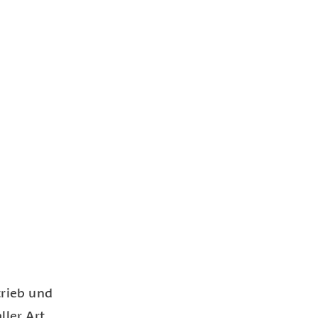
rieb und
ller Art