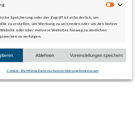
ng
Market
ische Speicherung oder der Zugriff ist erforderlich, um
file zu erstellen, um Werbung zu versenden oder um den Nutzer
 Website oder über mehrere Websites hinweg zu ähnlichen
gzwecken zu verfolgen.
rt und
ohn- und
ptieren
Ablehnen
Voreinstellungen speichern
zu
Cookie-Richtlinie
Datenschutzerklärung
Impressum
ttraktive
e
viduelle
tere