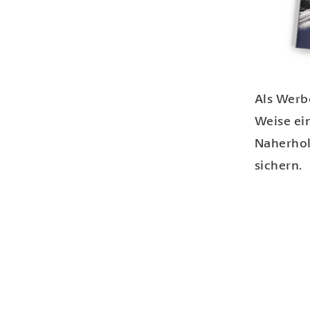
Als Werb
Weise ei
Naherhol
sichern.
Ihr Engag
Sponsori
zusammen
abgestim
Angebote