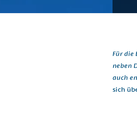
Für die
neben D
auch en
sich üb