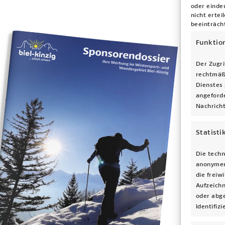
oder einde
nicht erte
beeinträch
Funktio
Der Zugri
rechtmäß
Dienstes 
angeforde
Nachricht
Statisti
Die techn
anonymen
die freiw
Aufzeich
oder abge
Identifiz