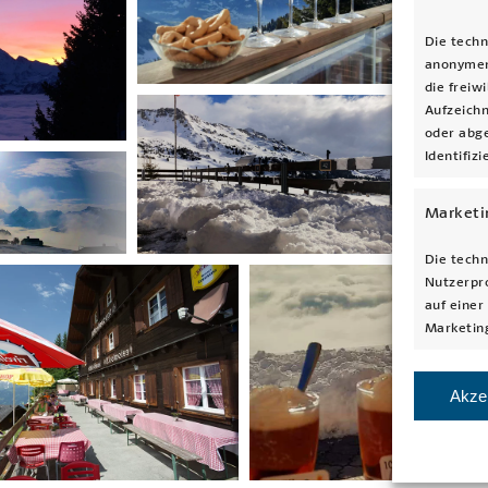
Die techn
anonymen
die freiw
Aufzeich
oder abge
Identifiz
Marketi
Die techn
Nutzerpro
auf einer
Marketin
Akze