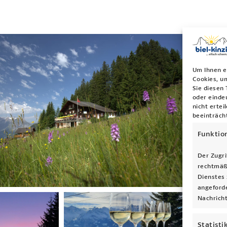
Um Ihnen e
Cookies, u
Sie diesen
oder einde
nicht erte
beeinträch
Funktio
Der Zugri
rechtmäß
Dienstes 
angeforde
Nachricht
Statisti